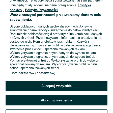
prywatności. Te wybory będą sygnalizowane naszym partnerom
954,80 zł z Pakietem
i nie będą miały wpływu na dane przeglądania.
Polityka
Ochronnym
cookies,
Polityka Prywatności
Wieliczka
Wraz z naszymi partnerami przetwarzamy dane w celu
06 sierpnia 2026
zapewnienia:
Użycie dokładnych danych geolokalizacyjnych. Aktywne
skanowanie charakterystyki urządzenia do celów identyfikacji.
Rozumienie odbiorców dzięki statystyce lub kombinacji danych
1
2
3
...
58
z różnych źródeł. Przechowywanie informacji na urządzeniu lub
dostęp do nich. Pomiar efektywności reklam. Rozwój i
ulepszanie usług. Tworzenie profili w celu personalizacji treści.
Tworzenie profili w celu spersonalizowanych reklam.
Wykorzystywanie ograniczonych danych do wyboru reklam.
Wykorzystywanie ograniczonych danych do wyboru treści.
Pomiar efektywności treści. Wykorzystanie profili do wyboru
spersonalizowanych reklam. Wykorzystywanie profili w celu
doboru spersonalizowanych treści.
Lista partnerów (dostawców)
Akceptuj wszystkie
Akceptuj niezbędne
Zadzwoń / SMS