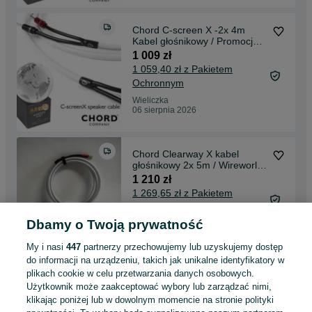
Chord C-screen X -2x 4m
Kabel głośnikowy / Promocja
!!!
1 009 zł
1 059,40 zł z Pakietem
Ochronnym
Wieliczka
06 sierpnia 2026
Chord Clearway X kabel
głośnikowy 2x 5m / Wireworld
banan-szpilki
1 210 zł
1 269,65 zł z Pakietem
Ochronnym
Dbamy o Twoją prywatność
Wieliczka
06 sierpnia 2026
My i nasi
447
partnerzy przechowujemy lub uzyskujemy dostęp
do informacji na urządzeniu, takich jak unikalne identyfikatory w
plikach cookie w celu przetwarzania danych osobowych.
Chord C-screen X -2x 3m
Użytkownik może zaakceptować wybory lub zarządzać nimi,
Kabel głośnikowy / Promocja
!!!
klikając poniżej lub w dowolnym momencie na stronie polityki
909 zł