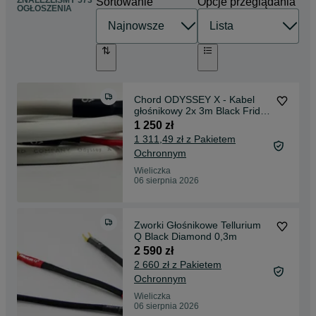
ZNALEŹLIŚMY 573
Sortowanie
Opcje przeglądania
OGŁOSZENIA
Chord ODYSSEY X - Kabel
głośnikowy 2x 3m Black Friday
!!!
1 250 zł
1 311,49 zł z Pakietem
Ochronnym
Wieliczka
06 sierpnia 2026
Zworki Głośnikowe Tellurium
Q Black Diamond 0,3m
2 590 zł
2 660 zł z Pakietem
Ochronnym
Wieliczka
06 sierpnia 2026