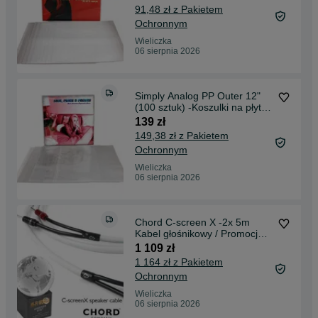
91,48 zł z Pakietem
Ochronnym
Wieliczka
06 sierpnia 2026
Simply Analog PP Outer 12"
(100 sztuk) -Koszulki na płyty
analogowe
139 zł
149,38 zł z Pakietem
Ochronnym
Wieliczka
06 sierpnia 2026
Chord C-screen X -2x 5m
Kabel głośnikowy / Promocja
!!!
1 109 zł
1 164 zł z Pakietem
Ochronnym
Wieliczka
06 sierpnia 2026