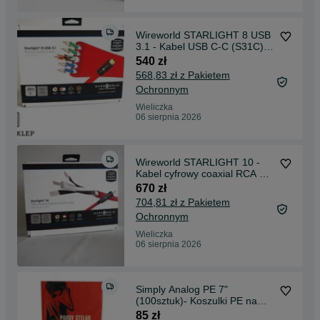
Wireworld STARLIGHT 8 USB
3.1 - Kabel USB C-C (S31C) -
0,6m Promocja
540 zł
568,83 zł z Pakietem
Ochronnym
Wieliczka
06 sierpnia 2026
Wireworld STARLIGHT 10 -
Kabel cyfrowy coaxial RCA 75-
ohm (STV) - 1,0M
670 zł
704,81 zł z Pakietem
Ochronnym
Wieliczka
06 sierpnia 2026
Simply Analog PE 7"
(100sztuk)- Koszulki PE na
Okładki Płyt Winylowych
85 zł